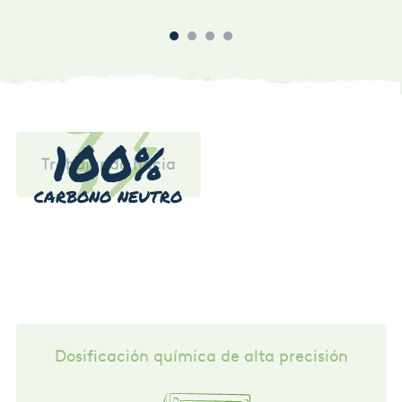
resid
objet
100%
Trabajando hacia
CARBONO NEUTRO
Dosificación química de alta precisión