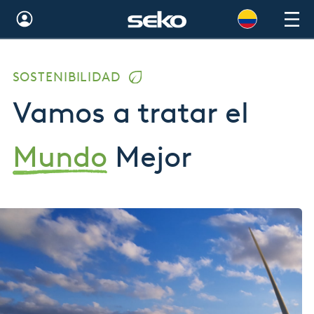
Global
SOSTENIBILIDAD
Australia
Vamos a tratar el
Brazil
Bulgaria
Mundo
Mejor
China
Colombia
France
Germany
Hungary
India