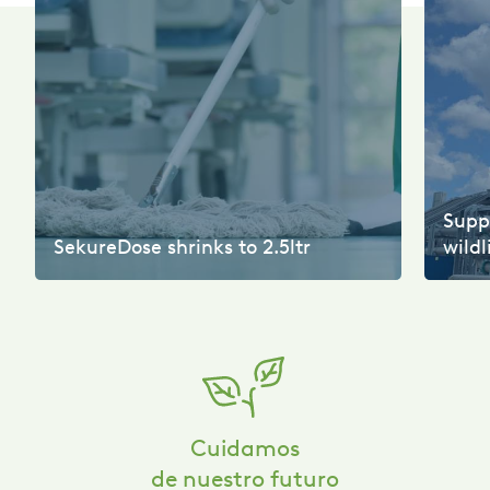
Suppo
SekureDose shrinks to 2.5ltr
wildl
Cuidamos
de nuestro futuro