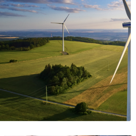
Italiano
Japan
Mexico
Netherlands
Romania
Russia
Singapore
South Africa
Spain
Thailand
Turkey