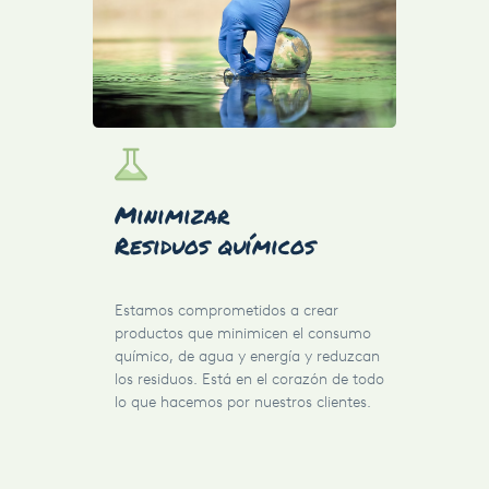
Dis
Minimizar
Res
Residuos químicos
Al di
Estamos comprometidos a crear
alta 
productos que minimicen el consumo
consu
químico, de agua y energía y reduzcan
de fo
los residuos. Está en el corazón de todo
recic
lo que hacemos por nuestros clientes.
solo 
carbo
nuest