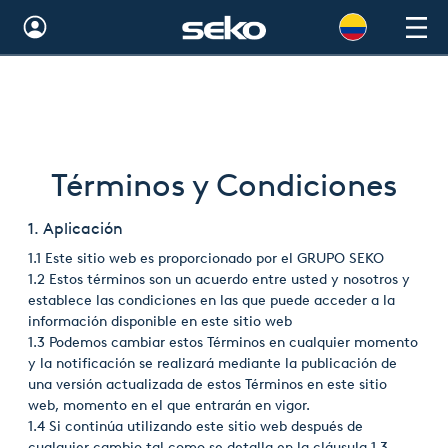
Global
Australia
Brazil
Términos y Condiciones
Bulgaria
1. Aplicación
China
1.1 Este sitio web es proporcionado por el GRUPO SEKO
Colombia
1.2 Estos términos son un acuerdo entre usted y nosotros y
establece las condiciones en las que puede acceder a la
France
información disponible en este sitio web
1.3 Podemos cambiar estos Términos en cualquier momento
Germany
y la notificación se realizará mediante la publicación de
una versión actualizada de estos Términos en este sitio
Hungary
web, momento en el que entrarán en vigor.
1.4 Si continúa utilizando este sitio web después de
India
cualquier cambio tal como se detalla en la cláusula 1.3,